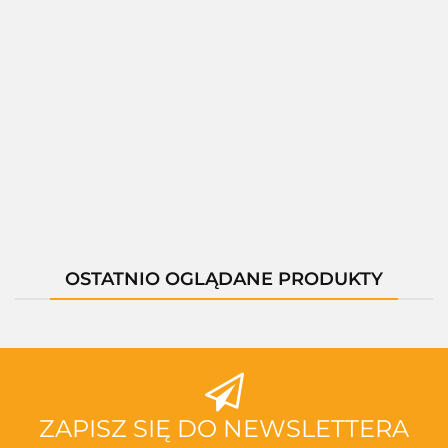
11540A
11540B
11540D
01402A
50987H
LED
LED
LED
LED
LED
--,--
--,--
--,--
--,--
--,--
OSTATNIO OGLĄDANE PRODUKTY
ZAPISZ SIĘ DO NEWSLETTERA