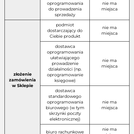
oprogramowania
nie ma
do prowadzenia
miejsca
sprzedaży
podmiot
nie ma
dostarczający do
miejsca
Ciebie produkt
dostawca
oprogramowania
ułatwiającego
nie ma
prowadzenie
miejsca
działalności (np.
złożenie
oprogramowanie
zamówienia
księgowe)
w Sklepie
dostawca
standardowego
oprogramowania
nie ma
biurowego (w tym
miejsca
skrzynki poczty
elektronicznej)
nie ma
biuro rachunkowe