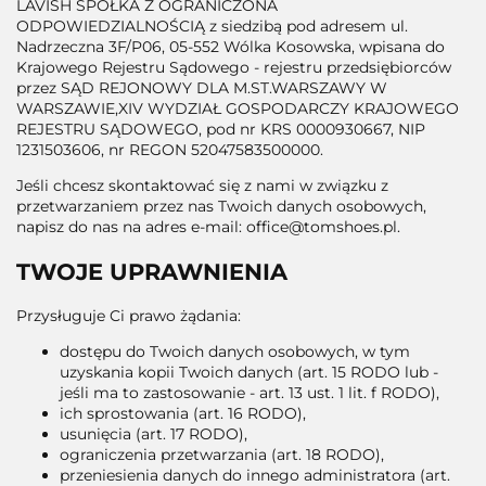
LAVISH SPÓŁKA Z OGRANICZONA
ODPOWIEDZIALNOŚCIĄ z siedzibą pod adresem ul.
Nadrzeczna 3F/P06, 05-552 Wólka Kosowska, wpisana do
Krajowego Rejestru Sądowego - rejestru przedsiębiorców
przez SĄD REJONOWY DLA M.ST.WARSZAWY W
WARSZAWIE,XIV WYDZIAŁ GOSPODARCZY KRAJOWEGO
REJESTRU SĄDOWEGO, pod nr KRS 0000930667, NIP
1231503606, nr REGON 52047583500000.
Jeśli chcesz skontaktować się z nami w związku z
przetwarzaniem przez nas Twoich danych osobowych,
napisz do nas na adres e-mail: office@tomshoes.pl.
TWOJE UPRAWNIENIA
Przysługuje Ci prawo żądania:
dostępu do Twoich danych osobowych, w tym
uzyskania kopii Twoich danych (art. 15 RODO lub -
jeśli ma to zastosowanie - art. 13 ust. 1 lit. f RODO),
ich sprostowania (art. 16 RODO),
usunięcia (art. 17 RODO),
ograniczenia przetwarzania (art. 18 RODO),
przeniesienia danych do innego administratora (art.