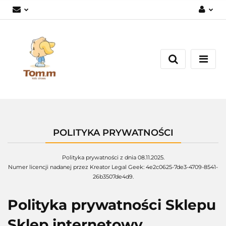
Zaloguj się
Załóż konto
Dodaj zgłoszenie
Zgody cookies
POLITYKA PRYWATNOŚCI
Polityka prywatności z dnia 08.11.2025.
Numer licencji nadanej przez Kreator Legal Geek:
4e2c0625-7de3-4709-8541-
26b3507de4d9
.
Polityka prywatności Sklepu
Sklep internetowy