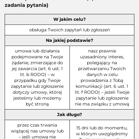
zadania pytania)
W jakim celu?
obsługa Twoich zapytań lub zgłoszeń
Na jakiej podstawie?
umowa lub działania
nasz prawnie
podejmowane na Twoje
uzasadniony interes,
żądanie, zmierzające do
polegający na
jej zawarcia (art. 6 ust. 1
przetwarzaniu Twoich
lit. b RODO) – w
danych w celu
przypadku gdy Twoje
prowadzenia z Tobą
zapytanie lub zgłoszenie
komunikacji (art. 6 ust. 1
dotyczy umowy, której
lit. f RODO) – jeżeli Twoje
jesteśmy lub możemy
zapytanie lub zgłoszenie
być stroną
nie ma związku z umową
Jak długo?
przez czas trwania
15 dni lub do momentu,
wiążącej nas umowy lub
w którym uwzględnimy
– jeśli umowa nie