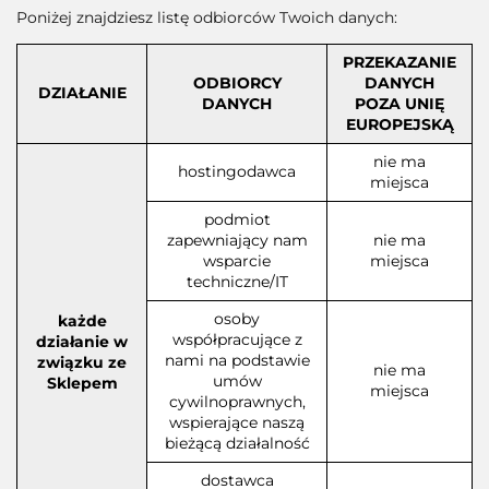
Poniżej znajdziesz listę odbiorców Twoich danych:
PRZEKAZANIE
ODBIORCY
DANYCH
DZIAŁANIE
DANYCH
POZA UNIĘ
EUROPEJSKĄ
nie ma
hostingodawca
miejsca
podmiot
zapewniający nam
nie ma
wsparcie
miejsca
techniczne/IT
osoby
każde
współpracujące z
działanie w
nami na podstawie
związku ze
nie ma
umów
Sklepem
miejsca
cywilnoprawnych,
wspierające naszą
bieżącą działalność
dostawca