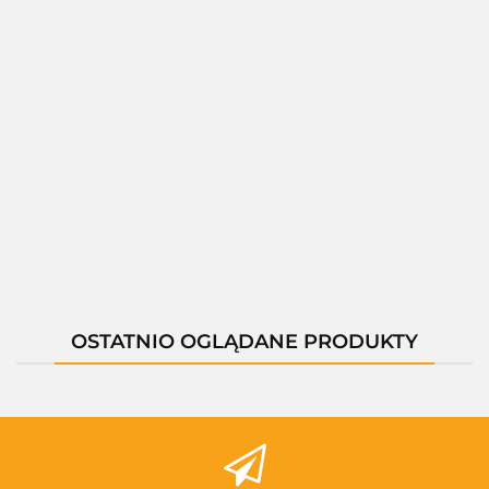
01286C
01297A,LED
01297B,LED
01297C,LED
--,--
--,--
--,--
--,--
OSTATNIO OGLĄDANE PRODUKTY