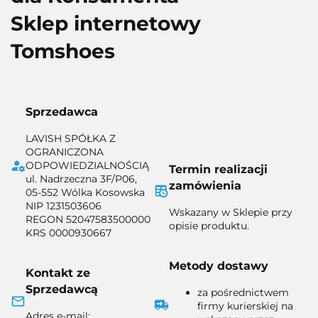
Sklep internetowy
Tomshoes
Sprzedawca
LAVISH SPÓŁKA Z
OGRANICZONA
ODPOWIEDZIALNOŚCIĄ
Termin realizacji
ul. Nadrzeczna 3F/P06,
zamówienia
05-552 Wólka Kosowska
NIP 1231503606
Wskazany w Sklepie przy
REGON 52047583500000
opisie produktu.
KRS 0000930667
Metody dostawy
Kontakt ze
Sprzedawcą
za pośrednictwem
firmy kurierskiej na
Adres e-mail: