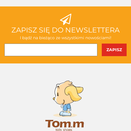
ZAPISZ SIĘ DO NEWSLETTERA
I bądź na bieżąco ze wszystkimi nowościami!