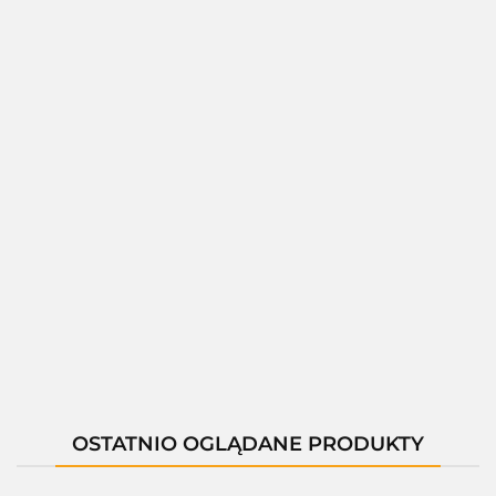
01286C
01297A,LED
01297B,LED
01297C,LED
--,--
--,--
--,--
--,--
OSTATNIO OGLĄDANE PRODUKTY