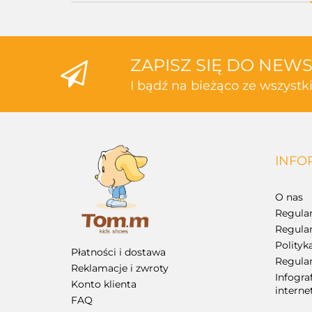
ZAPISZ SIĘ DO NEW
I bądź na bieżąco ze wszyst
INFO
O nas
Regula
Regula
Polityk
Płatności i dostawa
Regulam
Reklamacje i zwroty
Infogra
Konto klienta
intern
FAQ