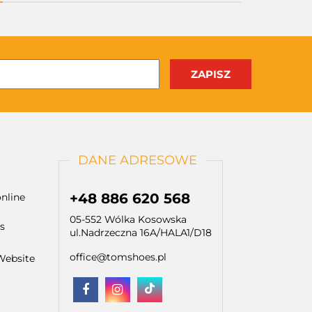
DANE ADRESOWE
+48 886 620 568
nline
05-552 Wólka Kosowska
s
ul.Nadrzeczna 16A/HALA1/D18
office@tomshoes.pl
Website