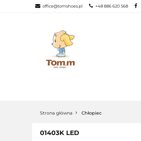
office@tomshoes.pl
+48 886 620 568
KATEGORIE
KATEGORIE
PROMOCJE
Strona główna
Chłopiec
01403K LED