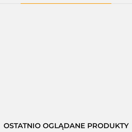
01401A
1297C,LED
01
01402A LED
01404C LED
--,--
--,--
--,--
--,--
OSTATNIO OGLĄDANE PRODUKTY