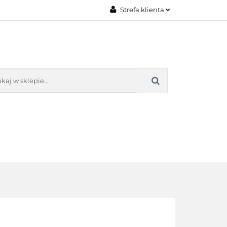
Strefa klienta
AKT
O NAS
Zaloguj się
Załóż konto
Dodaj zgłoszenie
Zgody cookies
KONTAKT
O NAS