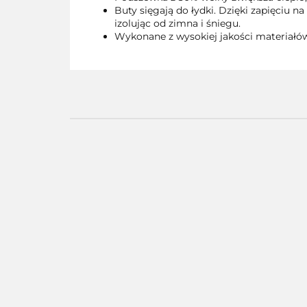
Buty sięgają do łydki. Dzięki zapięciu n
izolując od zimna i śniegu.
Wykonane z wysokiej jakości materiałów
01397B
01397C
01397M
01400C
--,--
--,--
--,--
--,--