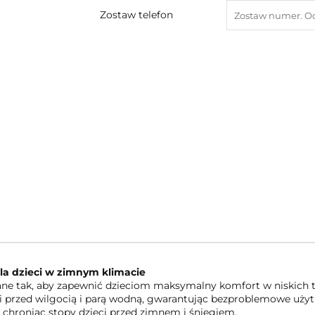
Zostaw telefon
a dzieci w zimnym klimacie
ne tak, aby zapewnić dzieciom maksymalny komfort w niskich 
 przed wilgocią i parą wodną, gwarantując bezproblemowe użytk
 chroniąc stopy dzieci przed zimnem i śniegiem.