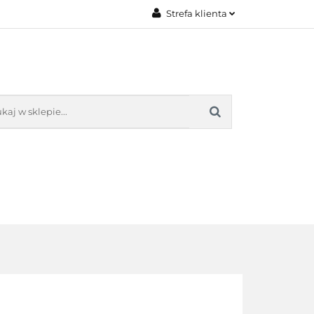
Strefa klienta
AKT
O NAS
Zaloguj się
Załóż konto
Dodaj zgłoszenie
Zgody cookies
KONTAKT
O NAS