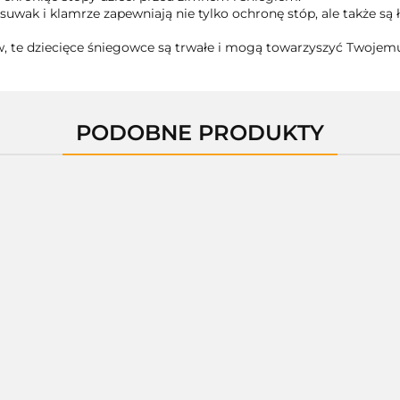
a suwak i klamrze zapewniają nie tylko ochronę stóp, ale także są
, te dziecięce śniegowce są trwałe i mogą towarzyszyć Twojemu
PODOBNE PRODUKTY
01400E
01400X
01400D
A-B00954-U
--,--
--,--
--,--
--,--