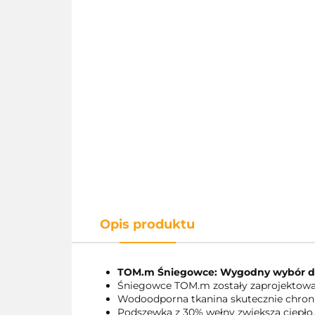
Opis produktu
TOM.m Śniegowce: Wygodny wybór dl
Śniegowce TOM.m zostały zaprojektowa
Wodoodporna tkanina skutecznie chroni
Podszewka z 30% wełny zwiększa ciepło,