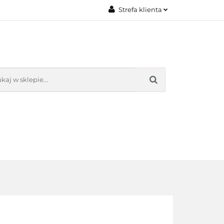
Strefa klienta
AKT
O NAS
Zaloguj się
Załóż konto
Dodaj zgłoszenie
Zgody cookies
KONTAKT
O NAS