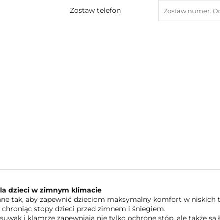
Zostaw telefon
a dzieci w zimnym klimacie
ne tak, aby zapewnić dzieciom maksymalny komfort w niskich 
 chroniąc stopy dzieci przed zimnem i śniegiem.
a suwak i klamrze zapewniają nie tylko ochronę stóp, ale także są