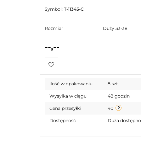
Symbol:
T-11345-C
Rozmiar
Duży 33-38
--,--
Do
Ilość w opakowaniu
8 szt.
przechowalni
Wysyłka w ciągu
48 godzin
Cena przesyłki
40
Dostępność
Duża dostępn