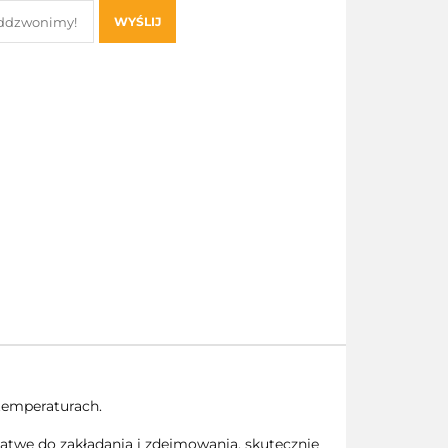
WYŚLIJ
temperaturach.
 łatwe do zakładania i zdejmowania, skutecznie