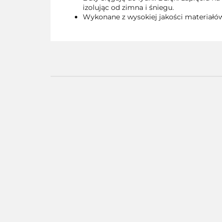
izolując od zimna i śniegu.
Wykonane z wysokiej jakości materiałów
01397B
01397C
01397M
01400C
--,--
--,--
--,--
--,--