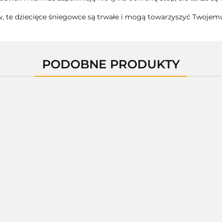
, te dziecięce śniegowce są trwałe i mogą towarzyszyć Twojemu
PODOBNE PRODUKTY
01401M
01400E
01400X
01400D
--,--
--,--
--,--
--,--