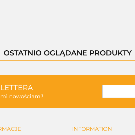
--,--
--,--
--,--
--,--
OSTATNIO OGLĄDANE PRODUKTY
SLETTERA
kimi nowościami!
RMACJE
INFORMATION