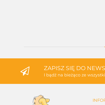
--,--
--,--
--,--
--,--
ZAPISZ SIĘ DO NEW
I bądź na bieżąco ze wszyst
INFO