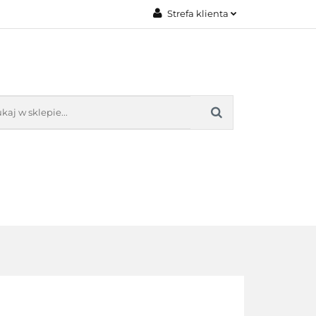
Strefa klienta
AKT
O NAS
Zaloguj się
Załóż konto
Dodaj zgłoszenie
Zgody cookies
KONTAKT
O NAS