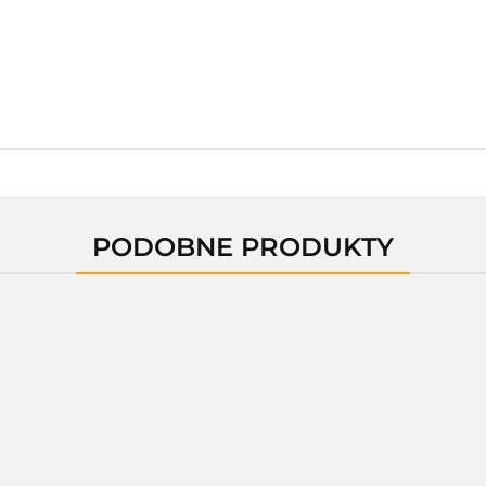
PODOBNE PRODUKTY
0819A
0819C
0820C
01405F