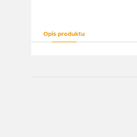
Opis produktu
01261A
01402F
01403H
01402H