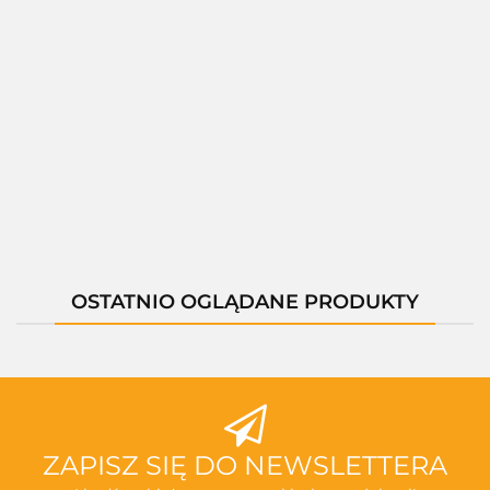
01261A
01405F
01402F
01403H
01402H
--,--
--,--
--,--
--,--
--,--
OSTATNIO OGLĄDANE PRODUKTY
ZAPISZ SIĘ DO NEWSLETTERA