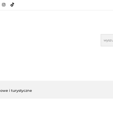
PROMOCJE
NOWOŚCI
BESTSELLERY
KONT
NOWOŚCI
BESTSELLERY
owe i turystyczne