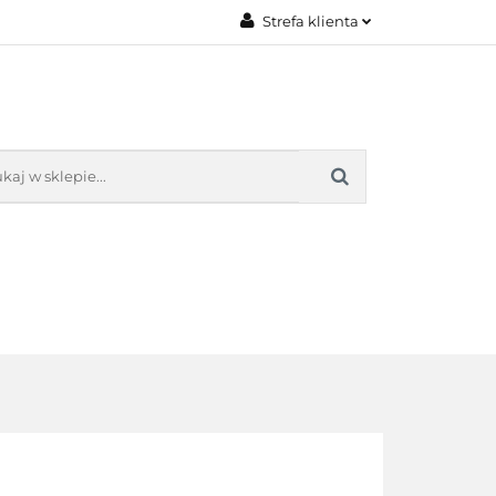
Strefa klienta
AKT
O NAS
Zaloguj się
Załóż konto
Dodaj zgłoszenie
Zgody cookies
KONTAKT
O NAS