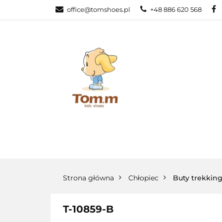
office@tomshoes.pl
+48 886 620 568
KATEGORIE
KATEGORIE
PROMOCJE
Strona główna
Chłopiec
Buty trekking
T-10859-B