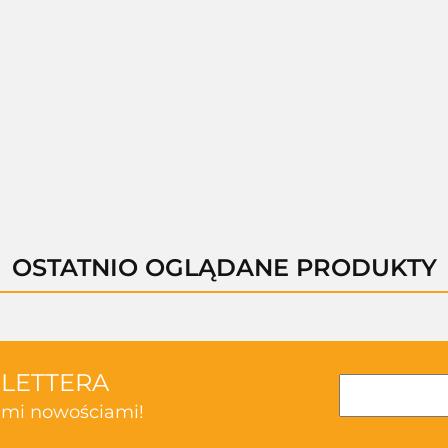
T-10858-B
T-10858-C
T-10858-D
A-B00962-B
--,--
--,--
--,--
--,--
OSTATNIO OGLĄDANE PRODUKTY
SLETTERA
kimi nowościami!