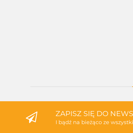
A-B00961-A
A-B00961-B
A-B00961-C
--,--
--,--
--,--
ZAPISZ SIĘ DO NEW
I bądź na bieżąco ze wszyst