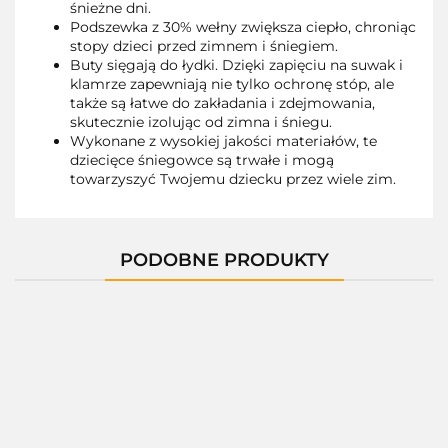
śnieżne dni.
Podszewka z 30% wełny zwiększa ciepło, chroniąc
stopy dzieci przed zimnem i śniegiem.
Buty sięgają do łydki. Dzięki zapięciu na suwak i
klamrze zapewniają nie tylko ochronę stóp, ale
także są łatwe do zakładania i zdejmowania,
skutecznie izolując od zimna i śniegu.
Wykonane z wysokiej jakości materiałów, te
dziecięce śniegowce są trwałe i mogą
towarzyszyć Twojemu dziecku przez wiele zim.
PODOBNE PRODUKTY
01397B
01397C
01397M
01400C
01400D