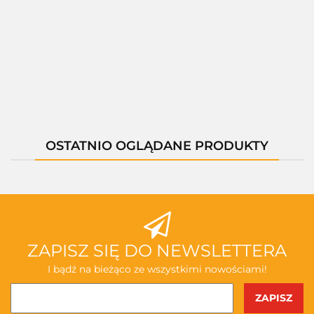
--,--
--,--
--,--
--,--
--,--
OSTATNIO OGLĄDANE PRODUKTY
ZAPISZ SIĘ DO NEWSLETTERA
I bądź na bieżąco ze wszystkimi nowościami!