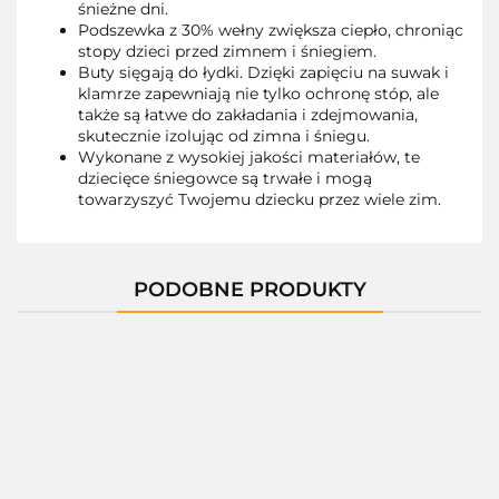
śnieżne dni.
Podszewka z 30% wełny zwiększa ciepło, chroniąc
stopy dzieci przed zimnem i śniegiem.
Buty sięgają do łydki. Dzięki zapięciu na suwak i
klamrze zapewniają nie tylko ochronę stóp, ale
także są łatwe do zakładania i zdejmowania,
skutecznie izolując od zimna i śniegu.
Wykonane z wysokiej jakości materiałów, te
dziecięce śniegowce są trwałe i mogą
towarzyszyć Twojemu dziecku przez wiele zim.
PODOBNE PRODUKTY
11780D
01397C
01400X
01400C
A-