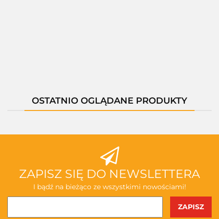
B00957-
K
--,--
--,--
--,--
--,--
--,--
OSTATNIO OGLĄDANE PRODUKTY
ZAPISZ SIĘ DO NEWSLETTERA
I bądź na bieżąco ze wszystkimi nowościami!