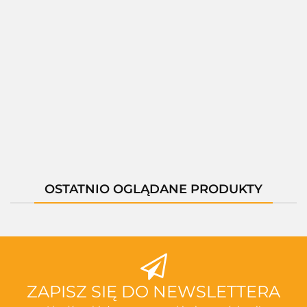
0819A
0819C
0
01402F
01403H
01402H
--,--
--,--
--,--
--,--
--,--
OSTATNIO OGLĄDANE PRODUKTY
ZAPISZ SIĘ DO NEWSLETTERA