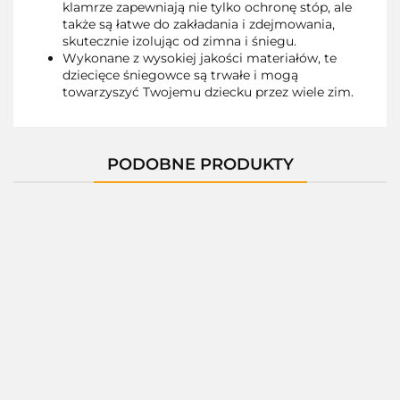
klamrze zapewniają nie tylko ochronę stóp, ale
także są łatwe do zakładania i zdejmowania,
skutecznie izolując od zimna i śniegu.
Wykonane z wysokiej jakości materiałów, te
dziecięce śniegowce są trwałe i mogą
towarzyszyć Twojemu dziecku przez wiele zim.
PODOBNE PRODUKTY
01400E
01400X
01400C
01400D
A-
B00954-
U
--,--
--,--
--,--
--,--
--,--