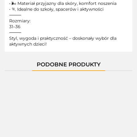
• 🌬️ Materiał przyjazny dla skóry, komfort noszenia
• 🏃 Idealne do szkoły, spacerów i aktywności
⸻
Rozmiary:
31–36
⸻
Styl, wygoda i praktyczność – doskonały wybór dla
aktywnych dzieci!
PODOBNE PRODUKTY
A-
A-
A-
A-
A-
B60037-
B60037-
B60037-
B60037-
B6003
D
E
F
K
M