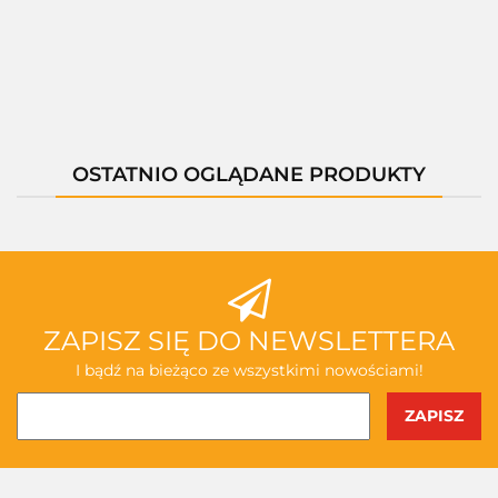
--,--
--,--
--,--
--,--
--,--
OSTATNIO OGLĄDANE PRODUKTY
ZAPISZ SIĘ DO NEWSLETTERA
I bądź na bieżąco ze wszystkimi nowościami!