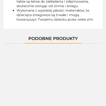
także są łatwe do zakładania i zdejmowania,
skutecznie izolując od zimna i śniegu.
Wykonane z wysokiej jakości materiałów, te
dziecięce śniegowce są trwałe i mogą
towarzyszyć Twojemu dziecku przez wiele zim.
PODOBNE PRODUKTY
01400E
01400X
01400C
01400D
A-
B00954-
U
--,--
--,--
--,--
--,--
--,--