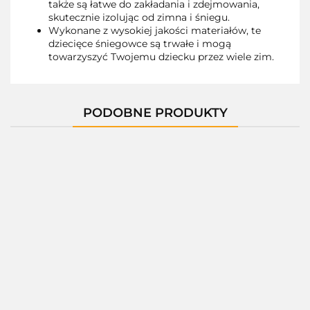
także są łatwe do zakładania i zdejmowania,
skutecznie izolując od zimna i śniegu.
Wykonane z wysokiej jakości materiałów, te
dziecięce śniegowce są trwałe i mogą
towarzyszyć Twojemu dziecku przez wiele zim.
PODOBNE PRODUKTY
01397B
01397C
01397M
01400C
01400D
--,--
--,--
--,--
--,--
--,--