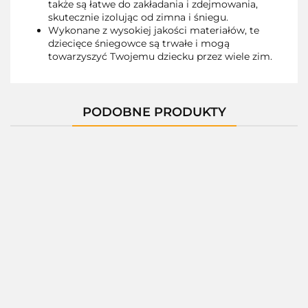
także są łatwe do zakładania i zdejmowania,
skutecznie izolując od zimna i śniegu.
Wykonane z wysokiej jakości materiałów, te
dziecięce śniegowce są trwałe i mogą
towarzyszyć Twojemu dziecku przez wiele zim.
PODOBNE PRODUKTY
01397B
01397C
01397M
01400C
01400D
--,--
--,--
--,--
--,--
--,--