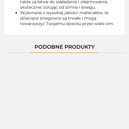
także są łatwe do zakładania i zdejmowania,
skutecznie izolując od zimna i śniegu.
Wykonane z wysokiej jakości materiałów, te
dziecięce śniegowce są trwałe i mogą
towarzyszyć Twojemu dziecku przez wiele zim.
PODOBNE PRODUKTY
11720A
A-
A-
117030D
A-
B01211-
B01210-
B00962-
b
A
B
--,--
--,--
--,--
--,--
--,--