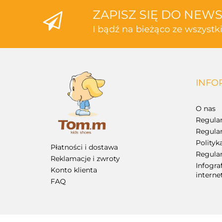
ZAPISZ SIĘ DO NEW
I bądź na bieżąco ze wszyst
INFO
O nas
Regula
Regula
Polityk
Płatności i dostawa
Regulam
Reklamacje i zwroty
Infogra
Konto klienta
intern
FAQ