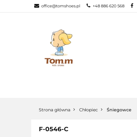
office@tomshoes.pl
+48 886 620 568
KATEGORIE
KATEGORIE
PROMOCJE
Strona główna
Chłopiec
Śniegowce
F-0546-C