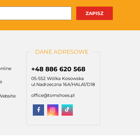
DANE ADRESOWE
+48 886 620 568
nline
05-552 Wólka Kosowska
s
ul.Nadrzeczna 16A/HALA1/D18
office@tomshoes.pl
Website