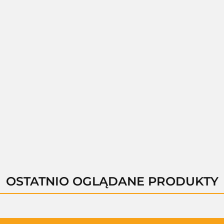
A-B01211-b
1210-A
A-B11200-A
A-B11200-C
A-B1
--,--
,--
--,--
--,--
-
OSTATNIO OGLĄDANE PRODUKTY