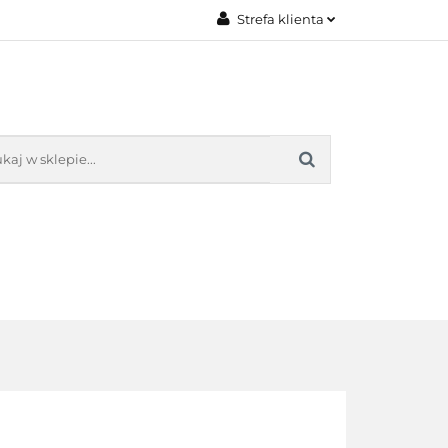
Strefa klienta
AKT
O NAS
Zaloguj się
Załóż konto
Dodaj zgłoszenie
Zgody cookies
KONTAKT
O NAS