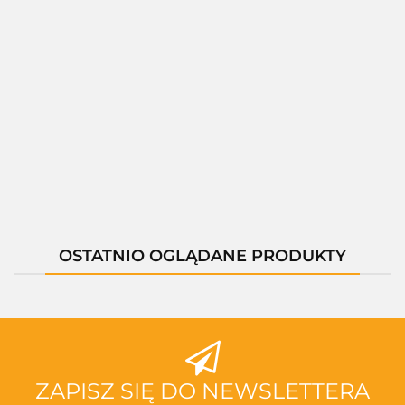
01397B
01397C
01397M
01400C
01400D
--,--
--,--
--,--
--,--
--,--
OSTATNIO OGLĄDANE PRODUKTY
ZAPISZ SIĘ DO NEWSLETTERA