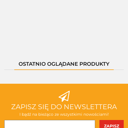
01401A
01397C
01400X
01400C
--,--
--,--
--,--
--,--
--,--
OSTATNIO OGLĄDANE PRODUKTY
ZAPISZ SIĘ DO NEWSLETTERA
I bądź na bieżąco ze wszystkimi nowościami!