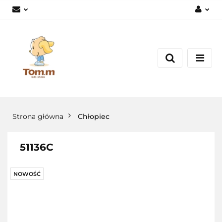
Zaloguj się
Załóż konto
Dodaj zgłoszenie
Zgody cookies
Strona główna
Chłopiec
51136C
NOWOŚĆ