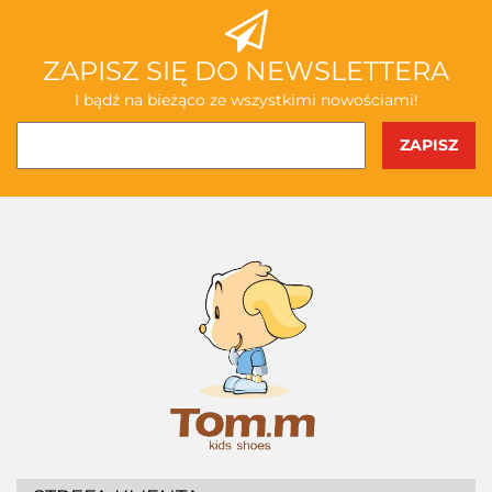
ZAPISZ SIĘ DO NEWSLETTERA
I bądź na bieżąco ze wszystkimi nowościami!