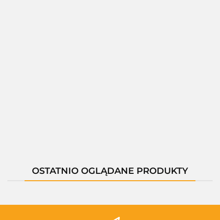
01261A
01397B
01397C
01401M
01397M
--,--
--,--
--,--
--,--
--,--
OSTATNIO OGLĄDANE PRODUKTY