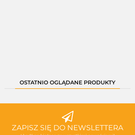
01261A
01405F
01402F
01403H
01402H
--,--
--,--
--,--
--,--
--,--
OSTATNIO OGLĄDANE PRODUKTY
ZAPISZ SIĘ DO NEWSLETTERA