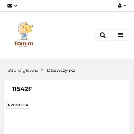
Zaloguj się
Załóż konto
Dodaj zgłoszenie
Zgody cookies
Strona główna
Dziewczynka
11542F
PROMOCJA